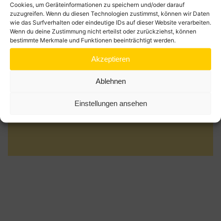
Cookies, um Geräteinformationen zu speichern und/oder darauf
akzeptieren und diesen Inhalt zu aktivieren
zuzugreifen. Wenn du diesen Technologien zustimmst, können wir Daten
Покаяние командира батальона. Крещение огнём
wie das Surfverhalten oder eindeutige IDs auf dieser Website verarbeiten.
Wenn du deine Zustimmung nicht erteilst oder zurückziehst, können
Klicke hier, um Marketing-Cookies zu
bestimmte Merkmale und Funktionen beeinträchtigt werden.
akzeptieren und diesen Inhalt zu aktivieren
Akzeptieren
Тюрьма. Наркотик. Милость Божия. Виктор Фризен.
Ablehnen
Klicke hier, um Marketing-Cookies zu
Einstellungen ansehen
akzeptieren und diesen Inhalt zu aktivieren
Милосердие. Любовь Бондаренко