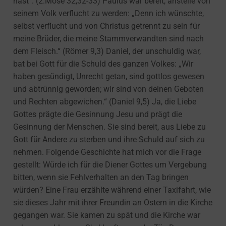
hast“. (2.Mose 32,32-33) Paulus war bereit, anstelle von
seinem Volk verflucht zu werden: „Denn ich wünschte,
selbst verflucht und von Christus getrennt zu sein für
meine Brüder, die meine Stammverwandten sind nach
dem Fleisch.“ (Römer 9,3) Daniel, der unschuldig war,
bat bei Gott für die Schuld des ganzen Volkes: „Wir
haben gesündigt, Unrecht getan, sind gottlos gewesen
und abtrünnig geworden; wir sind von deinen Geboten
und Rechten abgewichen.“ (Daniel 9,5) Ja, die Liebe
Gottes prägte die Gesinnung Jesu und prägt die
Gesinnung der Menschen. Sie sind bereit, aus Liebe zu
Gott für Andere zu sterben und ihre Schuld auf sich zu
nehmen. Folgende Geschichte hat mich vor die Frage
gestellt: Würde ich für die Diener Gottes um Vergebung
bitten, wenn sie Fehlverhalten an den Tag bringen
würden? Eine Frau erzählte während einer Taxifahrt, wie
sie dieses Jahr mit ihrer Freundin an Ostern in die Kirche
gegangen war. Sie kamen zu spät und die Kirche war