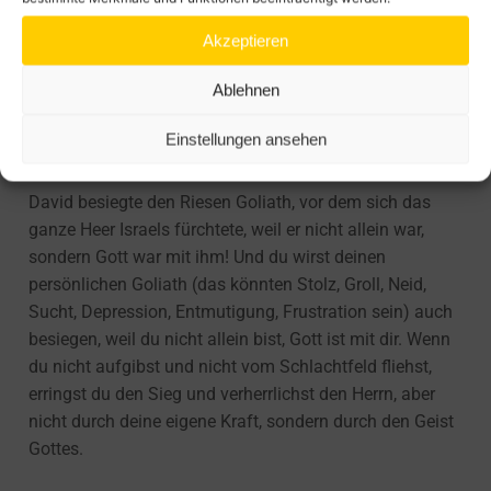
uns. Wir müssen uns auf den Weg der Heiligung
Akzeptieren
begeben. Und auf diesem Weg wird der Herr mit uns
sein, auch wenn wir durch das finstere Tal gehen
Ablehnen
müssen.
Einstellungen ansehen
„Ist Gott für uns, wer kann wider uns sein?“ Röm. 8,31
David besiegte den Riesen Goliath, vor dem sich das
ganze Heer Israels fürchtete, weil er nicht allein war,
sondern Gott war mit ihm! Und du wirst deinen
persönlichen Goliath (das könnten Stolz, Groll, Neid,
Sucht, Depression, Entmutigung, Frustration sein) auch
besiegen, weil du nicht allein bist, Gott ist mit dir. Wenn
du nicht aufgibst und nicht vom Schlachtfeld fliehst,
erringst du den Sieg und verherrlichst den Herrn, aber
nicht durch deine eigene Kraft, sondern durch den Geist
Gottes.