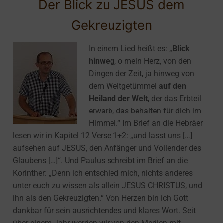
Der Blick zu JESUS dem
Gekreuzigten
In einem Lied heißt es: „
Blick
hinweg
, o mein Herz, von den
Dingen der Zeit, ja hinweg von
dem Weltgetümmel
auf den
Heiland der Welt
, der das Erbteil
erwarb, das behalten für dich im
Himmel.“ Im Brief an die Hebräer
lesen wir in Kapitel 12 Verse 1+2: „und lasst uns […]
aufsehen auf JESUS, den Anfänger und Vollender des
Glaubens […]“. Und Paulus schreibt im Brief an die
Korinther: „Denn ich entschied mich, nichts anderes
unter euch zu wissen als allein JESUS CHRISTUS, und
ihn als den Gekreuzigten.“ Von Herzen bin ich Gott
dankbar für sein ausrichtendes und klares Wort. Seit
über einem Jahr werden wir von den Medien mit