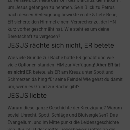
zu verraten, ER heilte das Ohr des Malchus, der mitkam,
um Jesus gefangen zu nehmen. Sein Blick zu Petrus
nach dessen Verleugnung bewirkte echte & tiefe Reue,
ER sicherte den Himmel einem Verbrecher zu, der IHN
kurz vorher geschmäht hat. Wie steht es um deine
Bereitschaft zu vergeben?
JESUS rächte sich nicht, ER betete
Wie viele Gründe zur Rache hätte ER gehabt und wie
viele Optionen standen IHM zur Verfügung!
Aber ER tat
es nicht!
ER betete, als ER am Kreuz unter Spott und
Schmerzen da hing für seine Feinde! Wie gehst du damit
um, wenn es Grund zur Rache gibt?
JESUS liebte
Warum diese ganze Geschichte der Kreuzigung? Warum
soviel Unrecht, Spott, Schläge und Blutvergießen? Das
Evangelium, und im Mittelpunkt die Leidensgeschichte
von JESUS ist der größte Liebesbeweis Gottes an die